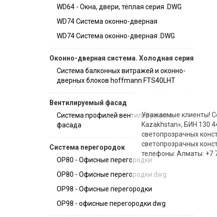
WD64 - Окна, двери, тёплая серия .DWG
WD74 Система оконно-дверная
WD74 Система оконно-дверная .DWG
Оконно-дверная система. Холодная серия
Система балконных витражей и оконно-
дверных блоков hoffmann FTS40LHT
Вентилируемый фасад
Уважаемые клиенты! Со
Система профилей вентилируемого
Kazakhstan», БИН 130 
фасада
светопрозрачных конст
светопрозрачных констр
Система перегородок
телефоны: Алматы: +7 70
OP80 - Офисные перегородки
OP80 - Офисные перегородки.dwg
OP98 - Офисные перегородки
OP98 - офисные перегородки.dwg