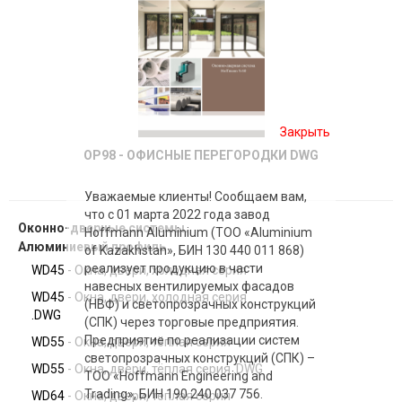
Закрыть
OP98 - ОФИСНЫЕ ПЕРЕГОРОДКИ DWG
Уважаемые клиенты! Сообщаем вам,
что с 01 марта 2022 года завод
Оконно-дверные системы.
Hoffmann Aluminium (ТОО «Aluminium
Алюминиевый профиль
of Kazakhstan», БИН 130 440 011 868)
реализует продукцию в части
WD45 - Окна, двери, холодная серия
навесных вентилируемых фасадов
WD45 - Окна, двери, холодная серия
(НВФ) и светопрозрачных конструкций
.DWG
(СПК) через торговые предприятия.
Предприятие по реализации систем
WD55 - Окна, двери, тёплая серия
светопрозрачных конструкций (СПК) –
WD55 - Окна, двери, тёплая серия .DWG
ТОО «Hoffmann Engineering and
Trading», БИН 190 240 037 756.
WD64 - Окна, двери, тёплая серия